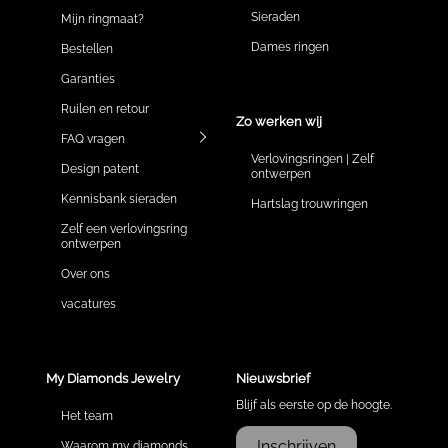
Sieraden
Mijn ringmaat?
Dames ringen
Bestellen
Garanties
Ruilen en retour
Zo werken wij
FAQ vragen
Verlovingsringen | Zelf
Design patent
ontwerpen
Kennisbank sieraden
Hartslag trouwringen
Zelf een verlovingsring
ontwerpen
Over ons
vacatures
My Diamonds Jewelry
Nieuwsbrief
Blijf als eerste op de hoogte.
Het team
Inschrijven
Waarom my diamonds