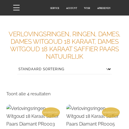
Skip
Menu
SERVICE
ACCOUNT
WISH
AFREKENEN
to
content
HOME
WINKEL
VERLOVINGSRINGEN, RINGEN, DAMES,
DAMES WITGOUD 18 KARAAT, DAMES
WITGOUD 18 KARAAT SAFFIER PAARS
NATUURLIJK
Toont alle 4 resultaten
AANBIEDING!
AANBIEDING!