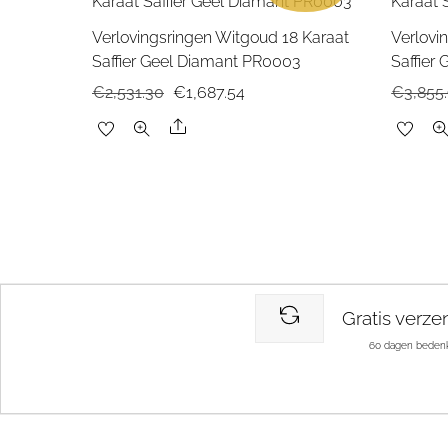
Verlovingsringen Witgoud 18 Karaat
Verlovi
Saffier Geel Diamant PR0003
Saffier
Oorspronkelijke
Huidige
€
2,531.30
€
1,687.54
€
3,855
prijs
prijs
Share
was:
is:
€2,531.30.
€1,687.54.
Gratis verze
60 dagen bedenk