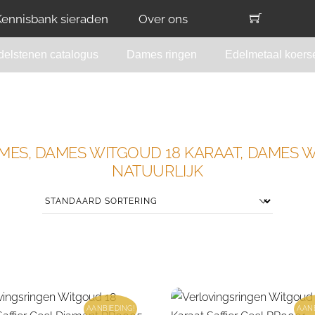
Kennisbank sieraden
Over ons
delstenen catalogus
Dames ringen
Edelmetaal koers
MES, DAMES WITGOUD 18 KARAAT, DAMES W
NATUURLIJK
AANBIEDING!
AANB