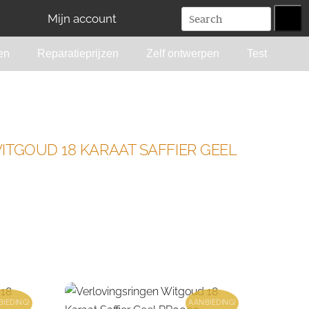
Mijn account
en
Reparatieprijzen
Zelf ontwerpen
Test
ITGOUD 18 KARAAT SAFFIER GEEL
IEDING!
AANBIEDING!