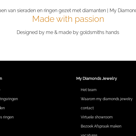
Made with passion
Designed by me & made by goldsmiths hands
n
My Diamonds Jewelry
e
Het team
vingsringen
Waarom my diamonds jewelry
den
contact
 ringen
Virtuele showroom
Bezoek Afspraak maken
vacatures