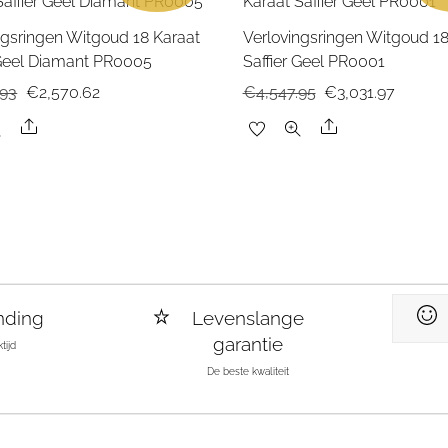
ngsringen Witgoud 18 Karaat
Verlovingsringen Witgoud 18
 Geel Diamant PR0005
Saffier Geel PR0001
Oorspronkelijke
Huidige
Oorspronkelijke
Huidig
.93
€
2,570.62
€
4,547.95
€
3,031.97
prijs
prijs
prijs
prijs
Share
Share
was:
is:
was:
is:
€3,855.93.
€2,570.62.
€4,547.95.
€3,031.
nding
Levenslange
garantie
tijd
De beste kwaliteit