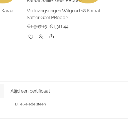
 Karaat
Verlovingsringen Witgoud 18 Karaat
Saffier Geel PR0002
e
Oorspronkelijke
Huidige
€
1,967.15
€
1,311.44
prijs
prijs
Share
was:
is:
97.
€1,967.15.
€1,311.44.
Atijd een certificaat
Bij elke edelsteen