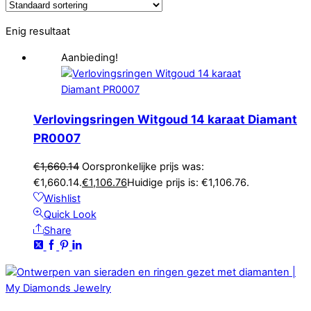
Enig resultaat
Aanbieding!
Verlovingsringen Witgoud 14 karaat Diamant
PR0007
€
1,660.14
Oorspronkelijke prijs was:
€1,660.14.
€
1,106.76
Huidige prijs is: €1,106.76.
Wishlist
Quick Look
Share