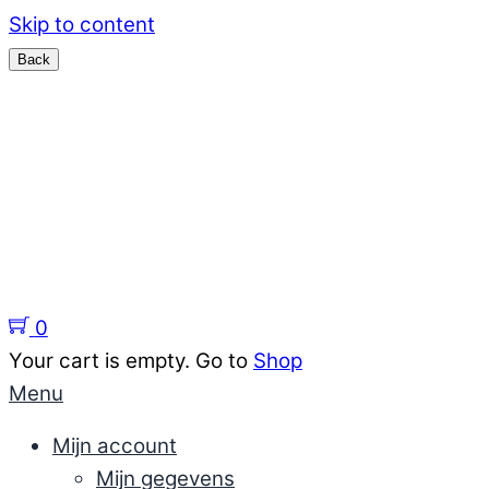
Skip to content
Menu
Home
Sieraden
support
Kennisbank sieraden
Over ons
0
Your cart is empty. Go to
Shop
Menu
Mijn account
Mijn gegevens