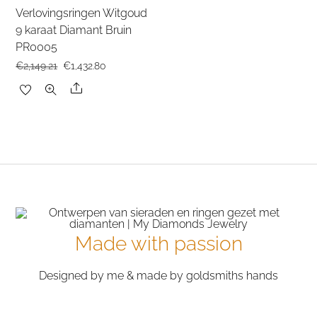
Verlovingsringen Witgoud
9 karaat Diamant Bruin
PR0005
Oorspronkelijke
Huidige
€
2,149.21
€
1,432.80
prijs
prijs
Share
was:
is:
€2,149.21.
€1,432.80.
Made with passion
Designed by me & made by goldsmiths hands