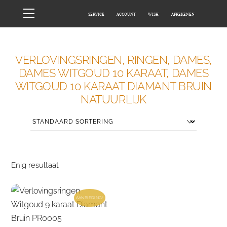
Skip
Menu
SERVICE
ACCOUNT
WISH
AFREKENEN
to
content
HOME
WINKEL
VERLOVINGSRINGEN, RINGEN, DAMES,
DAMES WITGOUD 10 KARAAT, DAMES
WITGOUD 10 KARAAT DIAMANT BRUIN
NATUURLIJK
Enig resultaat
AANBIEDING!