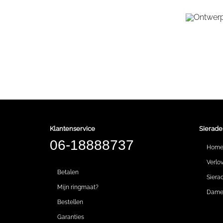
Klantenservice
Sierade
06-18888737
Hom
Verlo
Betalen
Siera
Mijn ringmaat?
Dames
Bestellen
Garanties