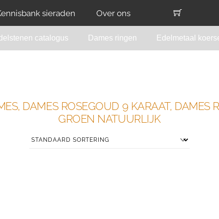
Kennisbank sieraden
Over ons
delstenen catalogus
Dames ringen
Edelmetaal koers
AMES, DAMES ROSEGOUD 9 KARAAT, DAMES 
GROEN NATUURLIJK