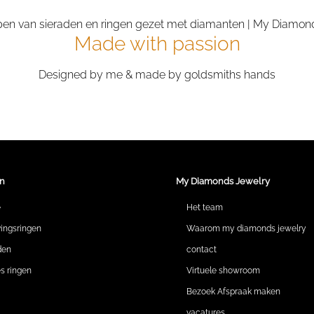
Made with passion
Designed by me & made by goldsmiths hands
n
My Diamonds Jewelry
e
Het team
vingsringen
Waarom my diamonds jewelry
den
contact
 ringen
Virtuele showroom
Bezoek Afspraak maken
vacatures