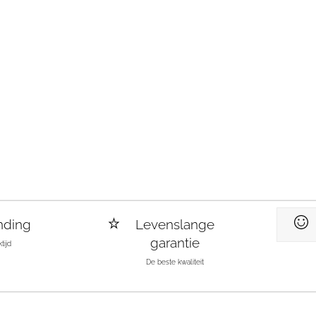
nding
Levenslange
garantie
tijd
De beste kwaliteit