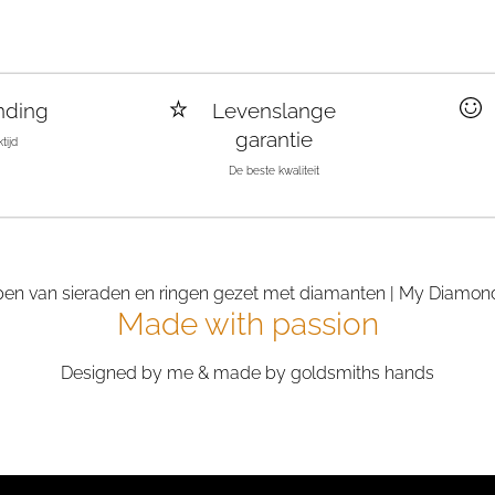
nding
Levenslange
garantie
tijd
De beste kwaliteit
Made with passion
Designed by me & made by goldsmiths hands