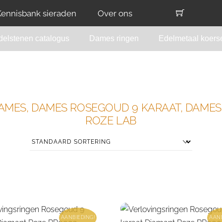
Kennisbank sieraden
Over ons
delstenen catalogus
Dames ringen
Edelmetaal koers
DAMES, DAMES ROSEGOUD 9 KARAAT, DAME
ROZE LAB
AANBIEDING!
AANB