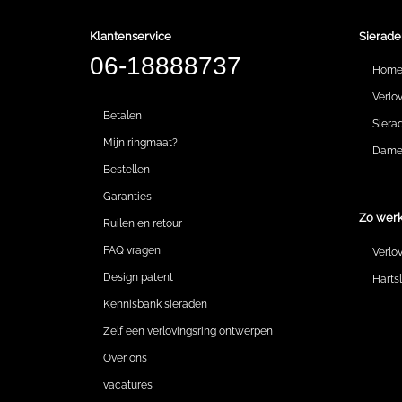
Klantenservice
Sierade
06-18888737
Hom
Verlo
Betalen
Siera
Mijn ringmaat?
Dames
Bestellen
Garanties
Zo werk
Ruilen en retour
FAQ vragen
Verlo
Design patent
Harts
Kennisbank sieraden
Zelf een verlovingsring ontwerpen
Over ons
vacatures