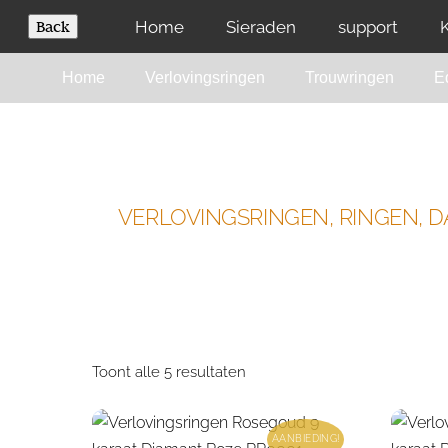
Skip
Home
Sieraden
support
to
content
Home
Verlovingsringen
Trouwringen
E
HOME
WINKEL
VERLOVINGSRINGEN, RINGEN, 
Toont alle 5 resultaten
AANBIEDING!