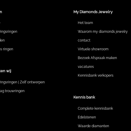
n
My Diamonds Jewelry
e
Het team
vingsringen
Waarom my diamonds jewelry
den
contact
 ringen
Virtuele showroom
Bezoek Afspraak maken
vacatures
en wij
Kennisbank verkopers
vingsringen | Zelf ontwerpen
lag trouwringen
Kennis bank
Complete kennisbank
Edelstenen
Waarde diamanten