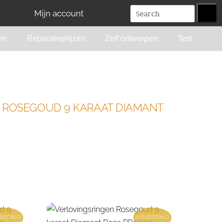
Mijn account
en
Reparatieprijzen
Zelf ontwerpen
Test
S ROSEGOUD 9 KARAAT DIAMANT
IEDING!
AANBIEDING!