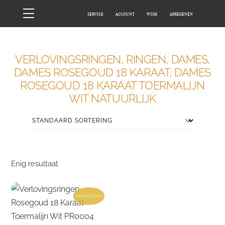
Skip
Menu
SERVICE
ACCOUNT
WISH
AFREKENEN
to
content
HOME
WINKEL
VERLOVINGSRINGEN, RINGEN, DAMES,
DAMES ROSEGOUD 18 KARAAT, DAMES
ROSEGOUD 18 KARAAT TOERMALIJN
WIT NATUURLIJK
Enig resultaat
AANBIEDING!