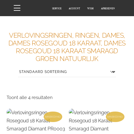
Skip
Menu
SERVICE
ACCOUNT
WISH
AFREKENEN
to
content
HOME
WINKEL
VERLOVINGSRINGEN, RINGEN, DAMES,
DAMES ROSEGOUD 18 KARAAT, DAMES
ROSEGOUD 18 KARAAT SMARAGD
GROEN NATUURLIJK
Toont alle 4 resultaten
AANBIEDING!
AANBIEDING!