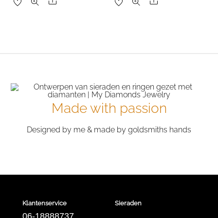
Share
Share
was:
is:
was:
is:
€4,155.54.
€2,770.36.
€1,588.36.
€1,058.91.
Made with passion
Designed by me & made by goldsmiths hands
Klantenservice
Sieraden
06-18888737