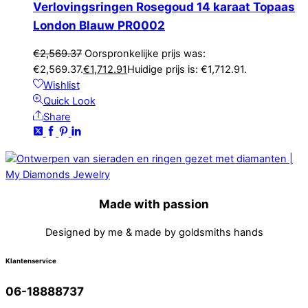
Verlovingsringen Rosegoud 14 karaat Topaas
London Blauw PR0002
€
2,569.37
Oorspronkelijke prijs was:
€2,569.37.
€
1,712.91
Huidige prijs is: €1,712.91.
Wishlist
Quick Look
Share
Made with passion
Designed by me & made by goldsmiths hands
Klantenservice
06-18888737