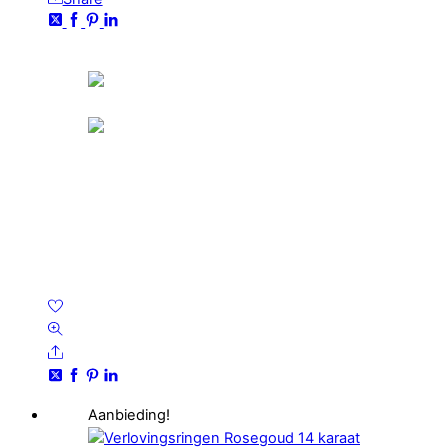
Aanbieding!
Verlovingsringen Rosegoud 14 karaat Topaas
London Blauw Diamant PR0005
€
2,974.85
Oorspronkelijke prijs was:
€2,974.85.
€
1,983.24
Huidige prijs is: €1,983.24.
Wishlist
Quick Look
Share
Aanbieding!