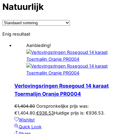
Natuurlijk
Enig resultaat
Aanbieding!
Verlovingsringen Rosegoud 14 karaat
Toermalijn Oranje PR0004
€
1,404.80
Oorspronkelijke prijs was:
€1,404.80.
€
936.53
Huidige prijs is: €936.53.
Wishlist
Quick Look
Share