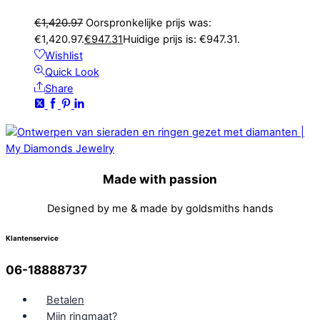
€
1,420.97
Oorspronkelijke prijs was:
€1,420.97.
€
947.31
Huidige prijs is: €947.31.
Wishlist
Quick Look
Share
Made with passion
Designed by me & made by goldsmiths hands
Klantenservice
06-18888737
Betalen
Mijn ringmaat?