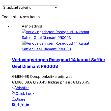
Toont alle 4 resultaten
Aanbieding!
Verlovingsringen Rosegoud 14 karaat Saffier
Geel Diamant PR0003
€
1,680.68
Oorspronkelijke prijs was:
€1,680.68.
€
1,120.45
Huidige prijs is: €1,120.45.
Wishlist
Quick Look
Share