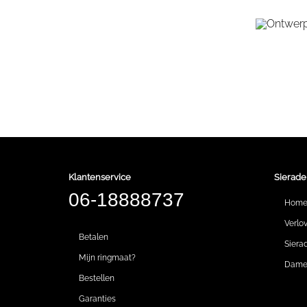
Klantenservice
Sierade
06-18888737
Hom
Verlo
Betalen
Siera
Mijn ringmaat?
Dames
Bestellen
Garanties