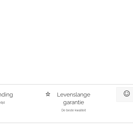
nding
Levenslange
garantie
tijd
De beste kwaliteit