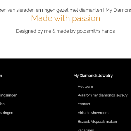
Made with passion
Designed by me & made by goldsmiths hands
n
My Diamonds Jewelry
e
Het team
vingsringen
Waarom my diamonds jewelry
den
contact
 ringen
Virtuele showroom
Bezoek Afspraak maken
vacatures