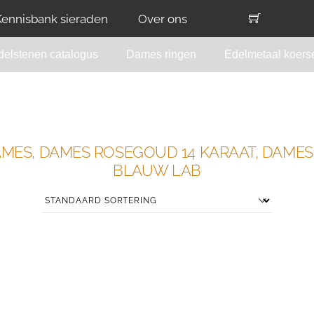
Kennisbank sieraden
Over ons
delstenen catalogus
Dames ringen
Edelmetaal koers
AMES, DAMES ROSEGOUD 14 KARAAT, DAME
BLAUW LAB