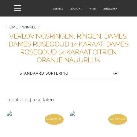
Skip
Menu
SERVICE
ACCOUNT
WISH
AFREKENEN
to
content
HOME
WINKEL
VERLOVINGSRINGEN, RINGEN, DAMES,
DAMES ROSEGOUD 14 KARAAT, DAMES
ROSEGOUD 14 KARAAT CITRIEN
ORANJE NAUURLIJK
Toont alle 4 resultaten
AANBIEDING!
AANBIEDING!