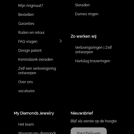
Sieraden
Mijn ringmaat?
Dames ringen
Bestellen
Garanties
Ruilen en retour
Zo werken wij
FAQ vragen
Verlovingsringen | Zelf
Design patent
ontwerpen
Kennisbank sieraden
Hartslag trouwringen
Zelf een verlovingsring
ontwerpen
Over ons
vacatures
My Diamonds Jewelry
Nieuwsbrief
Blijf als eerste op de hoogte.
Het team
Inschrijven
Waarom my diamonds