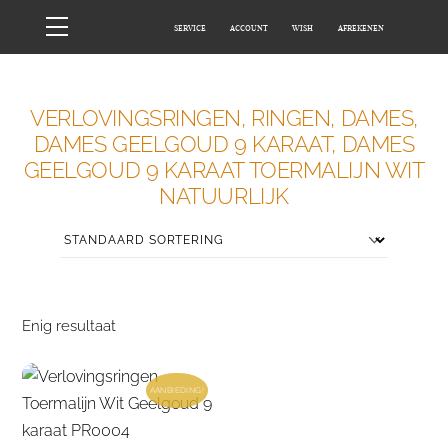
Skip
Menu
SERVICE
ACCOUNT
WISH
AFREKENEN
to
content
HOME
WINKEL
VERLOVINGSRINGEN, RINGEN, DAMES,
DAMES GEELGOUD 9 KARAAT, DAMES
GEELGOUD 9 KARAAT TOERMALIJN WIT
NATUURLIJK
Enig resultaat
AANBIEDING!