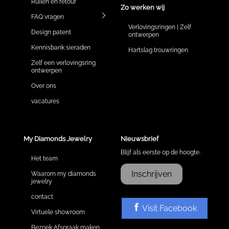
Ruilen en retour
Zo werken wij
FAQ vragen
Verlovingsringen | Zelf
Design patent
ontwerpen
Kennisbank sieraden
Hartslag trouwringen
Zelf een verlovingsring
ontwerpen
Over ons
vacatures
My Diamonds Jewelry
Nieuwsbrief
Blijf als eerste op de hoogte.
Het team
Inschrijven
Waarom my diamonds
jewelry
contact
Visit Facebook
Virtuele showroom
Bezoek Afspraak maken