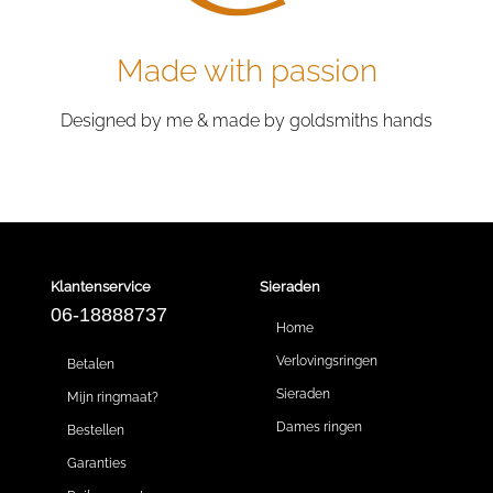
Made with passion
Designed by me & made by goldsmiths hands
Klantenservice
Sieraden
06-18888737
Home
Verlovingsringen
Betalen
Sieraden
Mijn ringmaat?
Dames ringen
Bestellen
Garanties