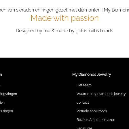
Made with passion
Designed by me & made by goldsmiths hands
n
My Diamonds Jewelry
e
Het team
vingsringen
Waarom my diamonds jewelry
den
contact
 ringen
Virtuele showroom
Bezoek Afspraak maken
vacatures