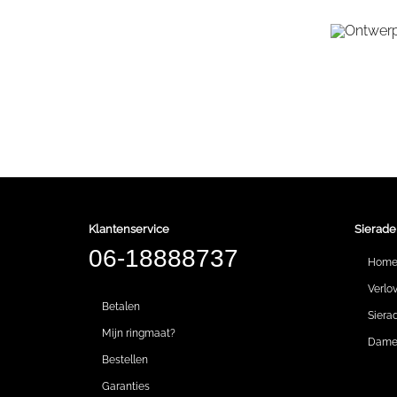
Klantenservice
Sierade
06-18888737
Hom
Verlo
Betalen
Siera
Mijn ringmaat?
Dames
Bestellen
Garanties