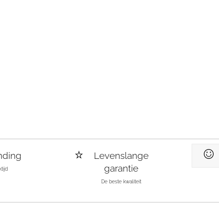
nding
Levenslange
garantie
tijd
De beste kwaliteit