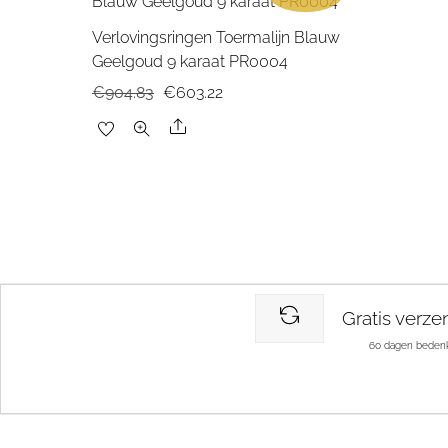
Verlovingsringen Toermalijn Blauw
Geelgoud 9 karaat PR0004
Oorspronkelijke
Huidige
€
904.83
€
603.22
prijs
prijs
Share
was:
is:
€904.83.
€603.22.
Gratis verze
60 dagen bedenk