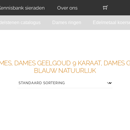
Kennisbank sieraden
Over ons
delstenen catalogus
Dames ringen
Edelmetaal koers
AMES, DAMES GEELGOUD 9 KARAAT, DAMES 
BLAUW NATUURLIJK