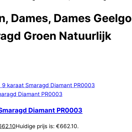
en, Dames, Dames Geelgo
agd Groen Natuurlijk
t Smaragd Diamant PR0003
662.10
Huidige prijs is: €662.10.