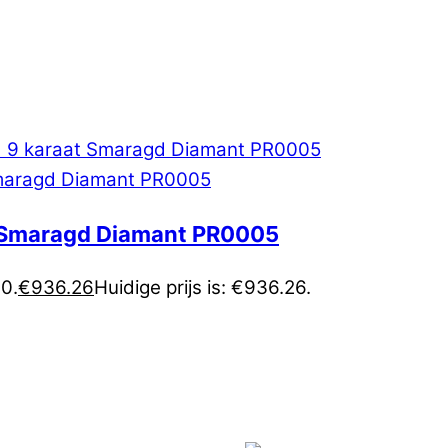
t Smaragd Diamant PR0005
40.
€
936.26
Huidige prijs is: €936.26.