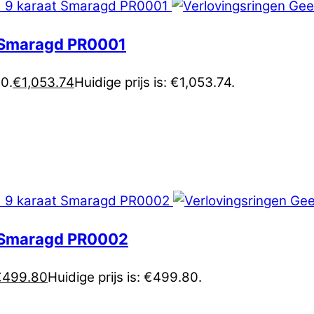
t Smaragd PR0001
60.
€
1,053.74
Huidige prijs is: €1,053.74.
t Smaragd PR0002
€
499.80
Huidige prijs is: €499.80.