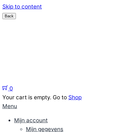
Skip to content
Menu
Home
Sieraden
support
Kennisbank sieraden
Over ons
0
Your cart is empty. Go to
Shop
Menu
Mijn account
Mijn gegevens