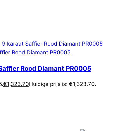
 Saffier Rood Diamant PR0005
5.
€
1,323.70
Huidige prijs is: €1,323.70.