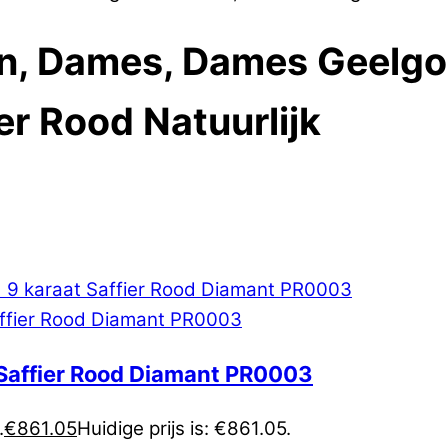
en, Dames, Dames Geelgo
er Rood Natuurlijk
 Saffier Rood Diamant PR0003
.
€
861.05
Huidige prijs is: €861.05.