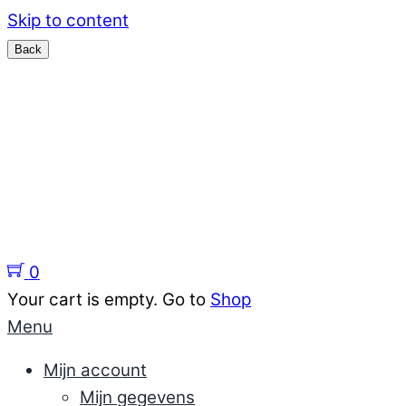
Skip to content
Menu
Home
Sieraden
support
Kennisbank sieraden
Over ons
0
Your cart is empty. Go to
Shop
Menu
Mijn account
Mijn gegevens