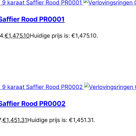
Saffier Rood PR0001
4.
€
1,475.10
Huidige prijs is: €1,475.10.
Saffier Rood PR0002
.
€
1,451.31
Huidige prijs is: €1,451.31.