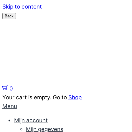
Skip to content
Menu
Home
Sieraden
support
Kennisbank sieraden
Over ons
0
Your cart is empty. Go to
Shop
Menu
Mijn account
Mijn gegevens