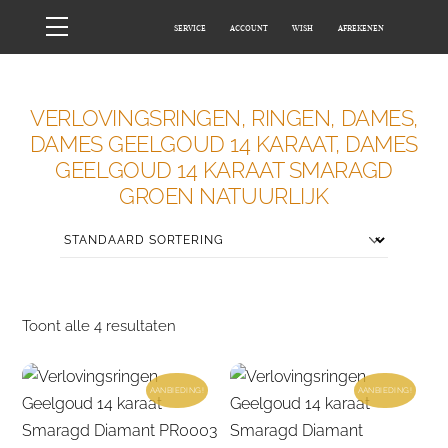
Skip
Menu
SERVICE
ACCOUNT
WISH
AFREKENEN
to
content
HOME
WINKEL
VERLOVINGSRINGEN, RINGEN, DAMES,
DAMES GEELGOUD 14 KARAAT, DAMES
GEELGOUD 14 KARAAT SMARAGD
GROEN NATUURLIJK
Toont alle 4 resultaten
AANBIEDING!
AANBIEDING!