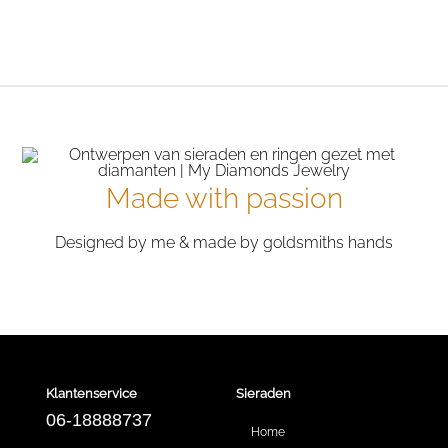
€2,772.79.
€1,848.52.
€1,140.67.
€760.45.
Made with passion
Designed by me & made by goldsmiths hands
Klantenservice
Sieraden
06-18888737
Home