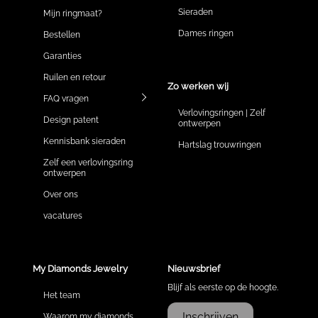
Sieraden
Mijn ringmaat?
Dames ringen
Bestellen
Garanties
Ruilen en retour
Zo werken wij
FAQ vragen
Verlovingsringen | Zelf
Design patent
ontwerpen
Kennisbank sieraden
Hartslag trouwringen
Zelf een verlovingsring
ontwerpen
Over ons
vacatures
My Diamonds Jewelry
Nieuwsbrief
Blijf als eerste op de hoogte.
Het team
Inschrijven
Waarom my diamonds