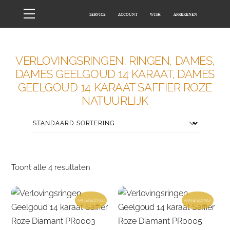
Skip
Menu
SERVICE
ACCOUNT
WISH
AFREKENEN
to
content
HOME
WINKEL
VERLOVINGSRINGEN, RINGEN, DAMES,
DAMES GEELGOUD 14 KARAAT, DAMES
GEELGOUD 14 KARAAT SAFFIER ROZE
NATUURLIJK
Toont alle 4 resultaten
AANBIEDING!
AANBIEDING!