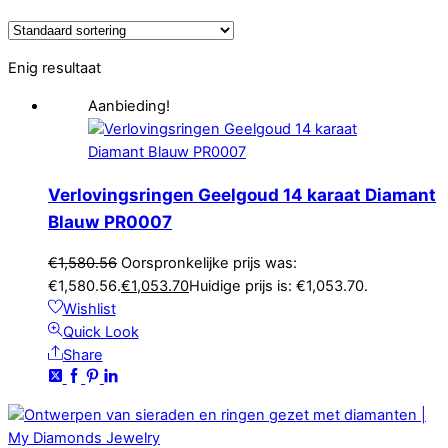
Enig resultaat
Aanbieding!
Verlovingsringen Geelgoud 14 karaat Diamant
Blauw PR0007
€
1,580.56
Oorspronkelijke prijs was:
€1,580.56.
€
1,053.70
Huidige prijs is: €1,053.70.
Wishlist
Quick Look
Share