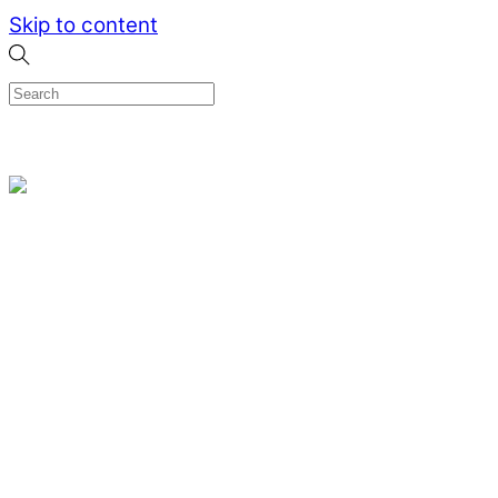
Skip to content
0
Menu
Designed by me & made by goldsmiths hands
Wishlist
0
Cart
Search
Home
Verlovingsringen
Ring Milano