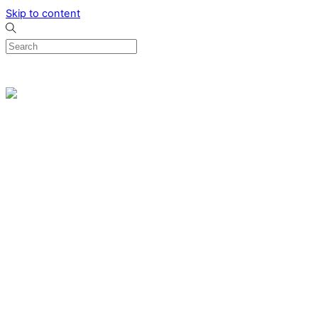
Skip to content
0
Menu
Designed by me & made by goldsmiths hands
Wishlist
0
Cart
Search
Home
Verlovingsringen
Ring Milano
Ring Bonaire
Ring Monte Carlo
Organische handgemaakte trouwringen