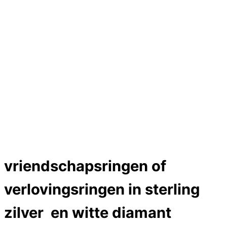
Hartslag trouwringen
Trouwring titanium en goud
Trouwringen
Edelstenen catalogus
Bijzondere edelstenen
Edelstenen verkoop
Dames ringen
Edelmetaal koersen
Reparatieprijzen
Zelf ontwerpen
Test
Close Menu
vriendschapsringen of
verlovingsringen in sterling
zilver en witte diamant