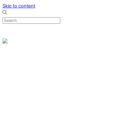
Skip to content
0
Menu
Designed by me & made by goldsmiths hands
Wishlist
0
Cart
Search
Home
Verlovingsringen
Ring Milano
Ring Bonaire
Ring Monte Carlo
Organische handgemaakte trouwringen