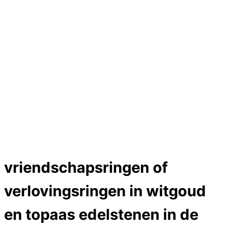
Hartslag trouwringen
Trouwring titanium en goud
Trouwringen
Edelstenen catalogus
Bijzondere edelstenen
Edelstenen verkoop
Dames ringen
Edelmetaal koersen
Reparatieprijzen
Zelf ontwerpen
Test
Close Menu
vriendschapsringen of
verlovingsringen in witgoud
en topaas edelstenen in de