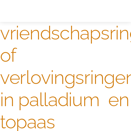
Zelf ontwerpen
Test
vriendschapsri
of
verlovingsringe
in palladium en
topaas