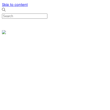
Skip to content
0
Menu
Designed by me & made by goldsmiths hands
Wishlist
0
Cart
Search
Home
Verlovingsringen
Ring Milano
Ring Bonaire
Ring Monte Carlo
Organische handgemaakte trouwringen