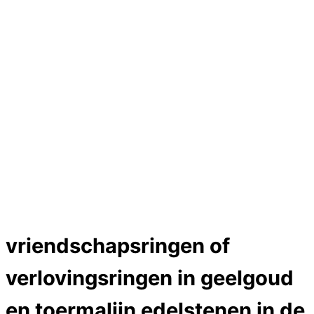
Hartslag trouwringen
Trouwring titanium en goud
Trouwringen
Edelstenen catalogus
Bijzondere edelstenen
Edelstenen verkoop
Dames ringen
Edelmetaal koersen
Reparatieprijzen
Zelf ontwerpen
Test
labcreators Jewelme designer
Close Menu
vriendschapsringen of
verlovingsringen in geelgoud
en toermalijn edelstenen in de