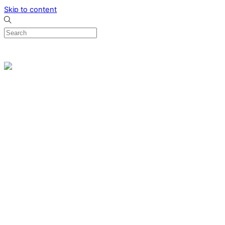
Skip to content
0
Menu
Designed by me & made by goldsmiths hands
Wishlist
0
Cart
Search
Home
Verlovingsringen
Ring Milano
Ring Bonaire
Ring Monte Carlo
Organische handgemaakte trouwringen