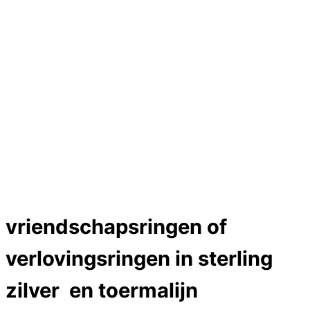
Hartslag trouwringen
Trouwring titanium en goud
Trouwringen
Edelstenen catalogus
Bijzondere edelstenen
Edelstenen verkoop
Dames ringen
Edelmetaal koersen
Reparatieprijzen
Zelf ontwerpen
Test
Close Menu
vriendschapsringen of
verlovingsringen in sterling
zilver en toermalijn