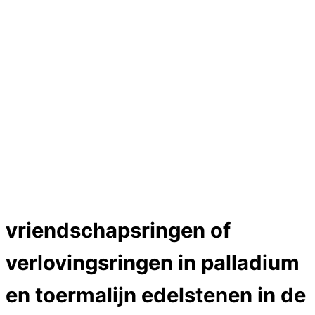
Hartslag trouwringen
Trouwring titanium en goud
Trouwringen
Edelstenen catalogus
Bijzondere edelstenen
Edelstenen verkoop
Dames ringen
Edelmetaal koersen
Reparatieprijzen
Zelf ontwerpen
Test
Close Menu
vriendschapsringen of
verlovingsringen in palladium
en toermalijn edelstenen in de