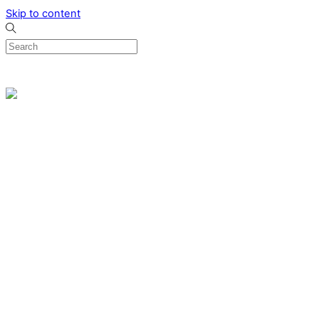
Skip to content
0
Menu
Designed by me & made by goldsmiths hands
Wishlist
0
Cart
Search
Home
Verlovingsringen
Ring Milano
Ring Bonaire
Ring Monte Carlo
Organische handgemaakte trouwringen