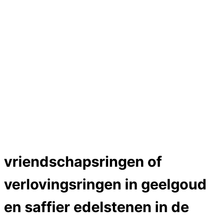
Hartslag trouwringen
Trouwring titanium en goud
Trouwringen
Edelstenen catalogus
Bijzondere edelstenen
Edelstenen verkoop
Dames ringen
Edelmetaal koersen
Reparatieprijzen
Zelf ontwerpen
Test
Close Menu
vriendschapsringen of
verlovingsringen in geelgoud
en saffier edelstenen in de