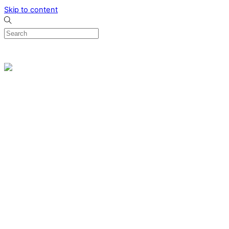
Skip to content
0
Menu
Designed by me & made by goldsmiths hands
Wishlist
0
Cart
Search
Home
Verlovingsringen
Ring Milano
Ring Bonaire
Ring Monte Carlo
Organische handgemaakte trouwringen