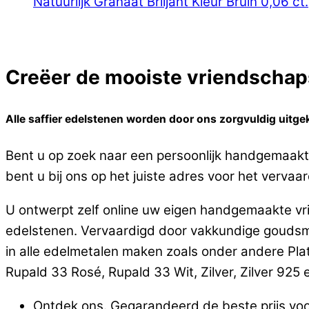
Natuurlijk Granaat Briljant Kleur Bruin 0,06 ct.
Creëer de mooiste vriendschaps
Alle saffier edelstenen worden door ons zorgvuldig uitge
Bent u op zoek naar een persoonlijk handgemaakt
bent u bij ons op het juiste adres voor het vervaa
U ontwerpt zelf online uw eigen handgemaakte vri
edelstenen. Vervaardigd door vakkundige goudsm
in alle edelmetalen maken zoals onder andere Pla
Rupald 33 Rosé, Rupald 33 Wit, Zilver, Zilver 925 en
Ontdek ons. Gegarandeerd de beste prijs voo