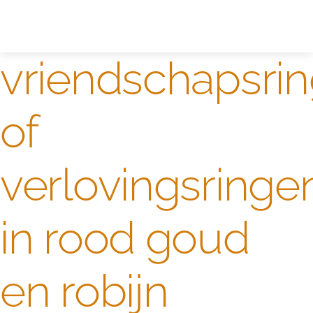
Zelf ontwerpen
Test
vriendschapsri
of
verlovingsringe
in rood goud
en robijn