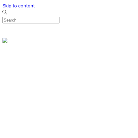
Skip to content
0
Menu
Designed by me & made by goldsmiths hands
Wishlist
0
Cart
Search
Home
Verlovingsringen
Ring Milano
Ring Bonaire
Ring Monte Carlo
Organische handgemaakte trouwringen