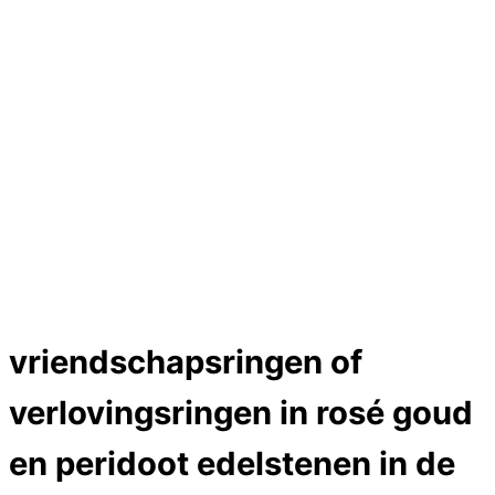
Hartslag trouwringen
Trouwring titanium en goud
Trouwringen
Edelstenen catalogus
Bijzondere edelstenen
Edelstenen verkoop
Dames ringen
Edelmetaal koersen
Reparatieprijzen
Zelf ontwerpen
Test
Close Menu
vriendschapsringen of
verlovingsringen in rosé goud
en peridoot edelstenen in de