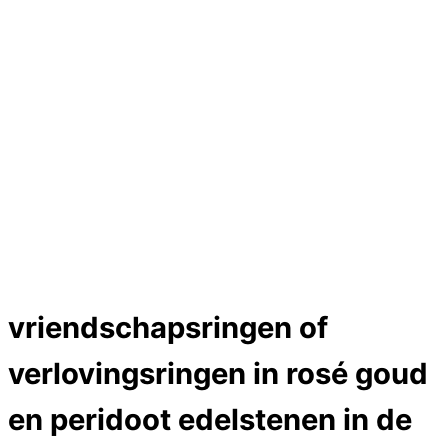
Hartslag trouwringen
Trouwring titanium en goud
Trouwringen
Edelstenen catalogus
Bijzondere edelstenen
Edelstenen verkoop
Dames ringen
Edelmetaal koersen
Reparatieprijzen
Zelf ontwerpen
Test
Close Menu
vriendschapsringen of
verlovingsringen in rosé goud
en peridoot edelstenen in de