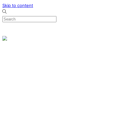
Skip to content
0
Menu
Designed by me & made by goldsmiths hands
Wishlist
0
Cart
Search
Home
Verlovingsringen
Ring Milano
Ring Bonaire
Ring Monte Carlo
Organische handgemaakte trouwringen