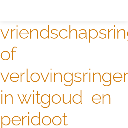
Zelf ontwerpen
Test
vriendschapsri
of
verlovingsringe
in witgoud en
peridoot