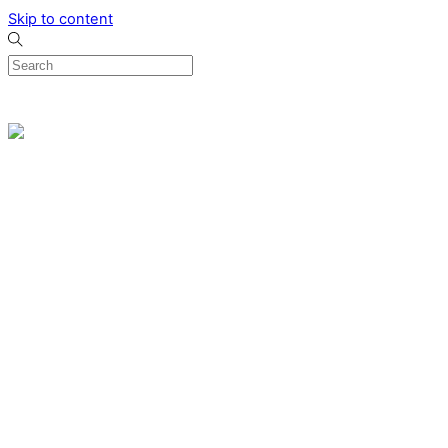
Skip to content
0
Menu
Designed by me & made by goldsmiths hands
Wishlist
0
Cart
Search
Home
Verlovingsringen
Ring Milano
Ring Bonaire
Ring Monte Carlo
Organische handgemaakte trouwringen