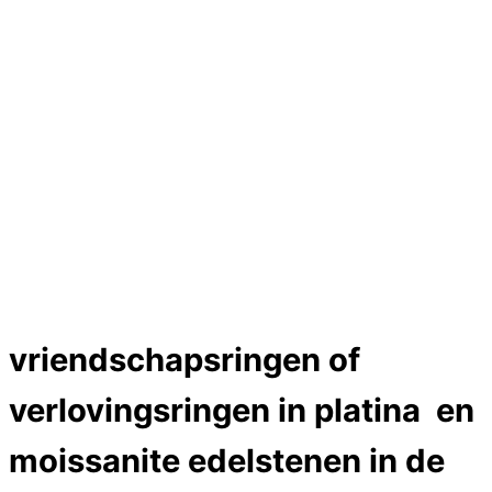
Hartslag trouwringen
Trouwring titanium en goud
Trouwringen
Edelstenen catalogus
Bijzondere edelstenen
Edelstenen verkoop
Dames ringen
Edelmetaal koersen
Reparatieprijzen
Zelf ontwerpen
Test
Close Menu
vriendschapsringen of
verlovingsringen in platina en
moissanite edelstenen in de