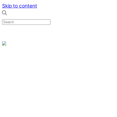
Skip to content
0
Menu
Designed by me & made by goldsmiths hands
Wishlist
0
Cart
Search
Home
Verlovingsringen
Ring Milano