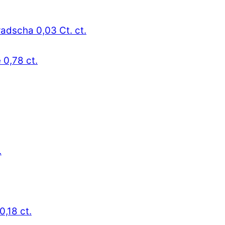
radscha 0,03 Ct. ct.
 0,78 ct.
.
0,18 ct.