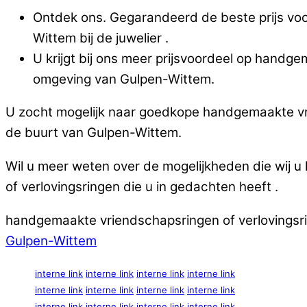
Ontdek ons. Gegarandeerd de beste prijs vo
Wittem bij de juwelier .
U krijgt bij ons meer prijsvoordeel op handge
omgeving van Gulpen-Wittem.
U zocht mogelijk naar goedkope handgemaakte vrie
de buurt van Gulpen-Wittem.
Wil u meer weten over de mogelijkheden die wij 
of verlovingsringen die u in gedachten heeft .
handgemaakte vriendschapsringen of verlovingsrin
Gulpen-Wittem
interne link
interne link
interne link
interne link
interne link
interne link
interne link
interne link
interne link
interne link
interne link
interne link