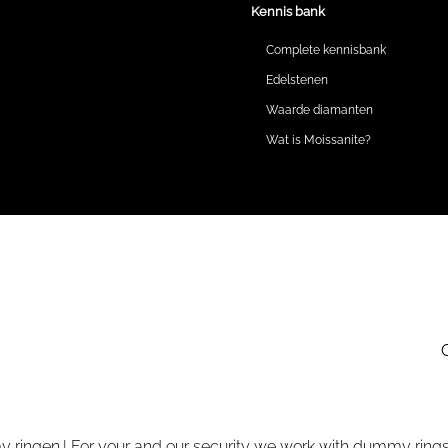
Kennis bank
Complete kennisbank
Edelstenen
Waarde diamanten
Wat is Moissanite?
 ringen.| For your and our security we work with dummy rings