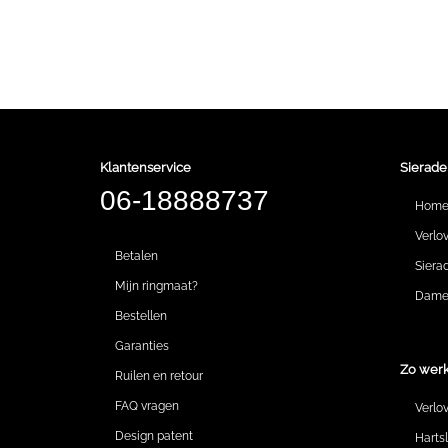
Klantenservice
Sierade
06-18888737
Hom
Verlo
Betalen
Siera
Mijn ringmaat?
Dames
Bestellen
Garanties
Zo werk
Ruilen en retour
FAQ vragen
Verlo
Design patent
Harts