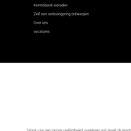
Kennisbank sieraden
Zelf een verlovingsring ontwerpen
Over ons
vacatures
Voor uw en onze veiligheid werken wij met dummy