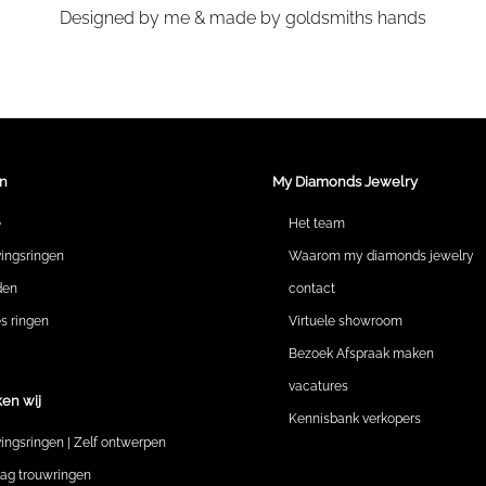
Designed by me & made by goldsmiths hands
n
My Diamonds Jewelry
e
Het team
vingsringen
Waarom my diamonds jewelry
den
contact
 ringen
Virtuele showroom
Bezoek Afspraak maken
vacatures
en wij
Kennisbank verkopers
vingsringen | Zelf ontwerpen
lag trouwringen