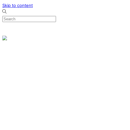
Skip to content
0
Menu
Designed by me & made by goldsmiths hands
Wishlist
0
Cart
Search
Home
Verlovingsringen
Ring Milano
Ring Bonaire
Ring Monte Carlo
Organische handgemaakte trouwringen