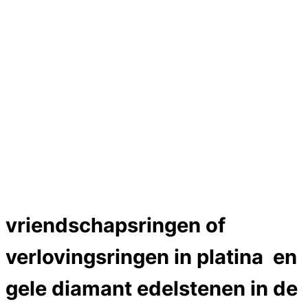
Hartslag trouwringen
Trouwring titanium en goud
Trouwringen
Edelstenen catalogus
Bijzondere edelstenen
Edelstenen verkoop
Dames ringen
Edelmetaal koersen
Reparatieprijzen
Zelf ontwerpen
Test
Close Menu
vriendschapsringen of
verlovingsringen in platina en
gele diamant edelstenen in de