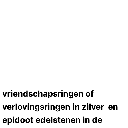
Hartslag trouwringen
Trouwring titanium en goud
Trouwringen
Edelstenen catalogus
Bijzondere edelstenen
Edelstenen verkoop
Dames ringen
Edelmetaal koersen
Reparatieprijzen
Zelf ontwerpen
Test
Close Menu
vriendschapsringen of
verlovingsringen in zilver en
epidoot edelstenen in de