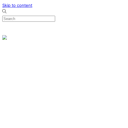
Skip to content
0
Menu
Designed by me & made by goldsmiths hands
Wishlist
0
Cart
Search
Home
Verlovingsringen
Ring Milano
Ring Bonaire
Ring Monte Carlo
Organische handgemaakte trouwringen