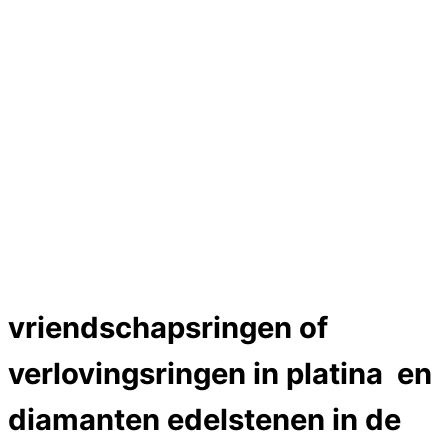
Hartslag trouwringen
Trouwring titanium en goud
Trouwringen
Edelstenen catalogus
Bijzondere edelstenen
Edelstenen verkoop
Dames ringen
Edelmetaal koersen
Reparatieprijzen
Zelf ontwerpen
Test
Close Menu
vriendschapsringen of
verlovingsringen in platina en
diamanten edelstenen in de