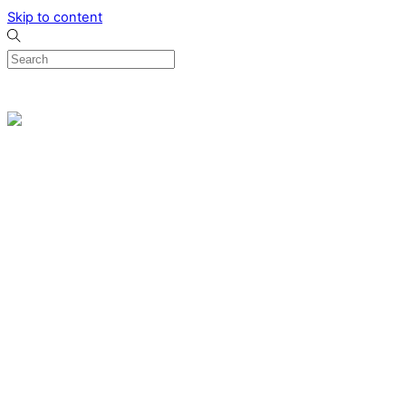
Skip to content
0
Menu
Designed by me & made by goldsmiths hands
Wishlist
0
Cart
Search
Home
Verlovingsringen
Ring Milano
Ring Bonaire
Ring Monte Carlo
Organische handgemaakte trouwringen