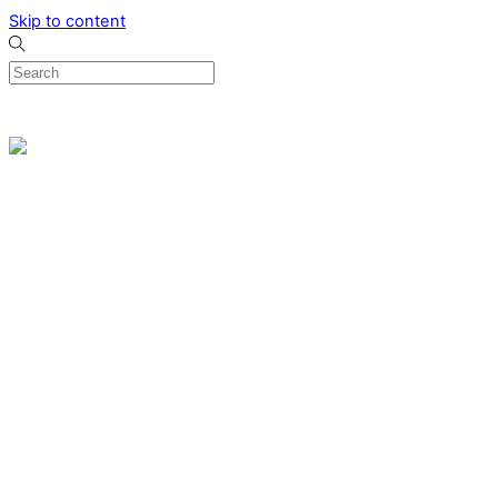
Skip to content
0
Menu
Designed by me & made by goldsmiths hands
Wishlist
0
Cart
Search
Home
Verlovingsringen
Ring Milano
Ring Bonaire
Ring Monte Carlo
Organische handgemaakte trouwringen