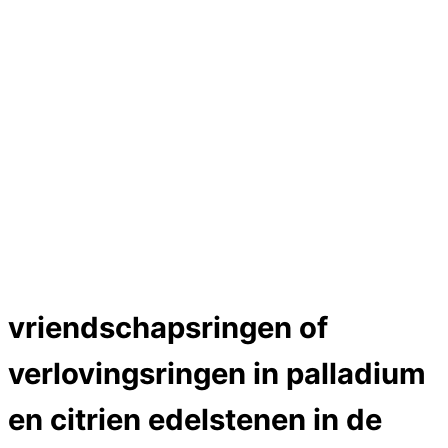
Hartslag trouwringen
Trouwring titanium en goud
Trouwringen
Edelstenen catalogus
Bijzondere edelstenen
Edelstenen verkoop
Dames ringen
Edelmetaal koersen
Reparatieprijzen
Zelf ontwerpen
Test
Close Menu
vriendschapsringen of
verlovingsringen in palladium
en citrien edelstenen in de