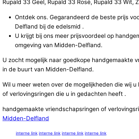
Rupald 33 Geel, Rupald 33 Rosé, Rupald 33 Wit, Zilv
Ontdek ons. Gegarandeerd de beste prijs vo
Delfland bij de edelsmid .
U krijgt bij ons meer prijsvoordeel op handg
omgeving van Midden-Delfland.
U zocht mogelijk naar goedkope handgemaakte vri
in de buurt van Midden-Delfland.
Wil u meer weten over de mogelijkheden die wij 
of verlovingsringen die u in gedachten heeft .
handgemaakte vriendschapsringen of verlovingsrin
Midden-Delfland
interne link
interne link
interne link
interne link