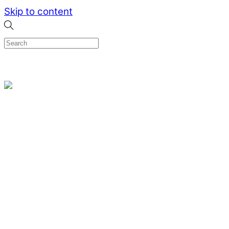
Skip to content
0
Menu
Designed by me & made by goldsmiths hands
Wishlist
0
Cart
Search
Home
Verlovingsringen
Ring Milano