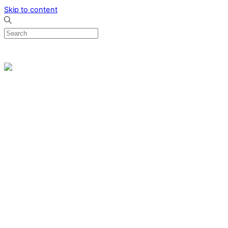
Skip to content
0
Menu
Designed by me & made by goldsmiths hands
Wishlist
0
Cart
Search
Home
Verlovingsringen
Ring Milano
Ring Bonaire
Ring Monte Carlo
Organische handgemaakte trouwringen