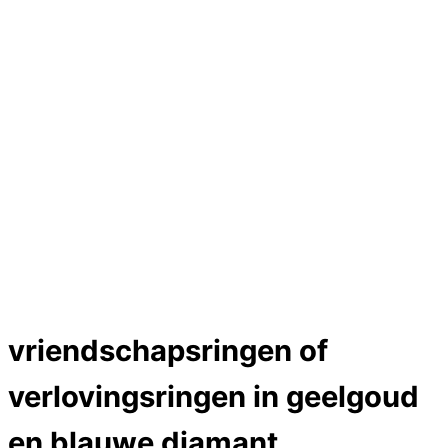
Hartslag trouwringen
Trouwring titanium en goud
Trouwringen
Edelstenen catalogus
Bijzondere edelstenen
Edelstenen verkoop
Dames ringen
Edelmetaal koersen
Reparatieprijzen
Zelf ontwerpen
Test
labcreators Jewelme designer
Close Menu
vriendschapsringen of
verlovingsringen in geelgoud
en blauwe diamant