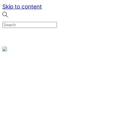
Skip to content
0
Menu
Designed by me & made by goldsmiths hands
Wishlist
0
Cart
Search
Home
Verlovingsringen
Ring Milano