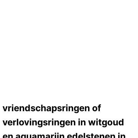
Hartslag trouwringen
Trouwring titanium en goud
Trouwringen
Edelstenen catalogus
Bijzondere edelstenen
Edelstenen verkoop
Dames ringen
Edelmetaal koersen
Reparatieprijzen
Zelf ontwerpen
Test
labcreators Jewelme designer
Close Menu
vriendschapsringen of
verlovingsringen in witgoud
en aquamarijn edelstenen in