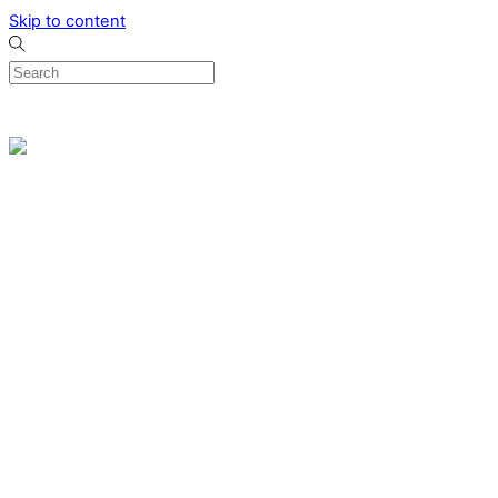
Skip to content
0
Menu
Designed by me & made by goldsmiths hands
Wishlist
0
Cart
Search
Home
Verlovingsringen
Ring Milano
Ring Bonaire
Ring Monte Carlo
Organische handgemaakte trouwringen