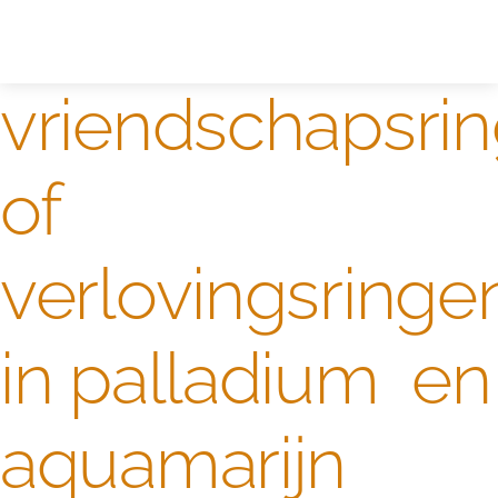
Zelf ontwerpen
Test
vriendschapsri
of
verlovingsringe
in palladium en
aquamarijn