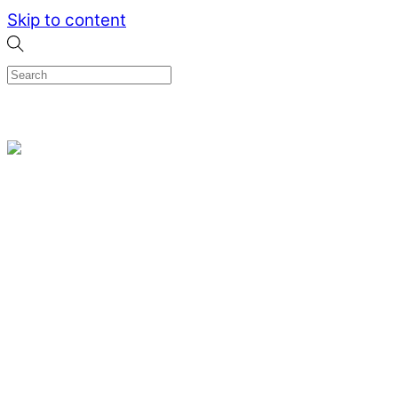
Skip to content
0
Menu
Designed by me & made by goldsmiths hands
Wishlist
0
Cart
Search
Home
Verlovingsringen
Ring Milano