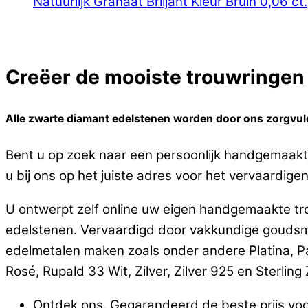
Natuurlijk Granaat Briljant Kleur Bruin 0,06 ct.
Creëer de mooiste trouwringen o
Alle zwarte diamant edelstenen worden door ons zorgvuldi
Bent u op zoek naar een persoonlijk handgemaakt
u bij ons op het juiste adres voor het vervaardigen
U ontwerpt zelf online uw eigen handgemaakte tro
edelstenen. Vervaardigd door vakkundige goudsme
edelmetalen maken zoals onder andere Platina, P
Rosé, Rupald 33 Wit, Zilver, Zilver 925 en Sterling Z
Ontdek ons. Gegarandeerd de beste prijs voo