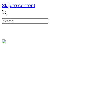
Skip to content
0
Menu
Designed by me & made by goldsmiths hands
Wishlist
0
Cart
Search
Home
Verlovingsringen
Ring Milano