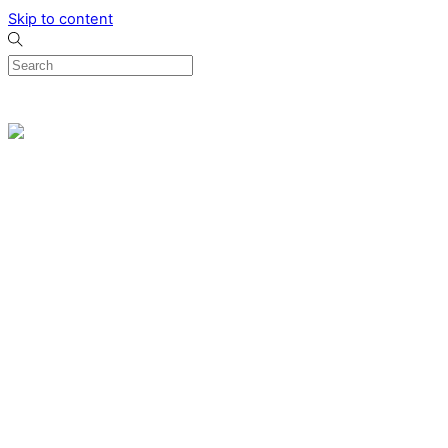
Skip to content
0
Menu
Designed by me & made by goldsmiths hands
Wishlist
0
Cart
Search
Home
Verlovingsringen
Ring Milano
Ring Bonaire
Ring Monte Carlo
Organische handgemaakte trouwringen