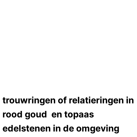
Hartslag trouwringen
Trouwring titanium en goud
Trouwringen
Edelstenen catalogus
Bijzondere edelstenen
Edelstenen verkoop
Dames ringen
Edelmetaal koersen
Reparatieprijzen
Zelf ontwerpen
Test
Close Menu
trouwringen of relatieringen in
rood goud en topaas
edelstenen in de omgeving